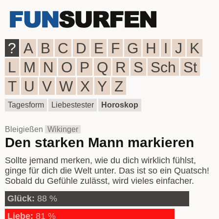
?
A
B
C
D
E
F
G
H
I
J
K
L
M
N
O
P
Q
R
S
Sch
St
T
U
V
W
X
Y
Z
Tagesform
Liebestester
Horoskop
Bleigießen
Wikinger
Den starken Mann markieren
Sollte jemand merken, wie du dich wirklich fühlst,
ginge für dich die Welt unter. Das ist so ein Quatsch!
Sobald du Gefühle zulässt, wird vieles einfacher.
Glück:
88 %
Liebe:
81 %