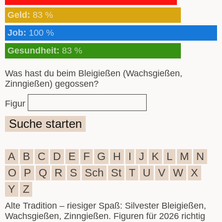
Geld:
83 %
Job:
100 %
Gesundheit:
83 %
Was hast du beim Bleigießen (Wachsgießen,
Zinngießen) gegossen?
Figur
Suche starten
A
B
C
D
E
F
G
H
I
J
K
L
M
N
O
P
Q
R
S
Sch
St
T
U
V
W
X
Y
Z
Alte Tradition – riesiger Spaß: Silvester Bleigießen,
Wachsgießen, Zinngießen. Figuren für 2026 richtig