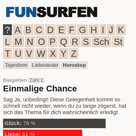
?
A
B
C
D
E
F
G
H
I
J
K
L
M
N
O
P
Q
R
S
Sch
St
T
U
V
W
X
Y
Z
Tagesform
Liebestester
Horoskop
Bleigießen
Zahl 1
Einmalige Chance
Sag Ja, unbedingt! Diese Gelegenheit kommt so
schnell nicht wieder, wenn du zu lange zögerst, hat
sich das Thema für dich wahrscheinlich erledigt.
Glück:
79 %
Liebe:
61 %