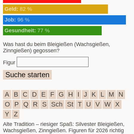
Geld:
82 %
Job:
96 %
Gesundheit:
77 %
Was hast du beim Bleigießen (Wachsgießen,
Zinngießen) gegossen?
Figur
Suche starten
A
B
C
D
E
F
G
H
I
J
K
L
M
N
O
P
Q
R
S
Sch
St
T
U
V
W
X
Y
Z
Alte Tradition – riesiger Spaß: Silvester Bleigießen,
Wachsgießen, Zinngießen. Figuren für 2026 richtig