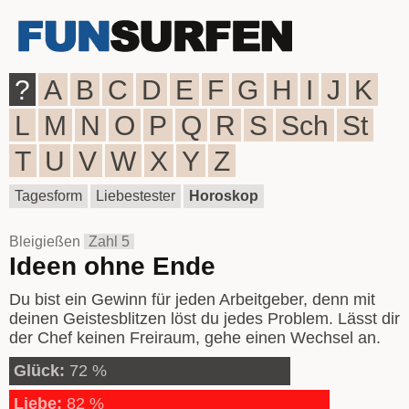
?
A
B
C
D
E
F
G
H
I
J
K
L
M
N
O
P
Q
R
S
Sch
St
T
U
V
W
X
Y
Z
Tagesform
Liebestester
Horoskop
Bleigießen
Zahl 5
Ideen ohne Ende
Du bist ein Gewinn für jeden Arbeitgeber, denn mit
deinen Geistesblitzen löst du jedes Problem. Lässt dir
der Chef keinen Freiraum, gehe einen Wechsel an.
Glück:
72 %
Liebe:
82 %