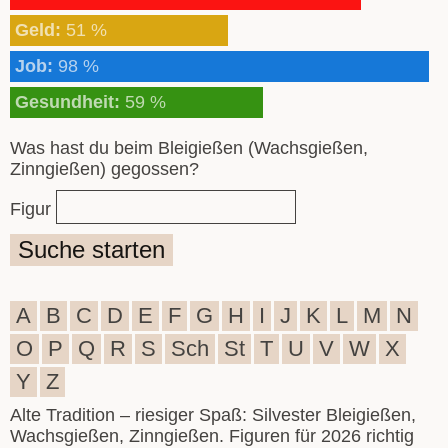
Geld:
51 %
Job:
98 %
Gesundheit:
59 %
Was hast du beim Bleigießen (Wachsgießen,
Zinngießen) gegossen?
Figur
Suche starten
A
B
C
D
E
F
G
H
I
J
K
L
M
N
O
P
Q
R
S
Sch
St
T
U
V
W
X
Y
Z
Alte Tradition – riesiger Spaß: Silvester Bleigießen,
Wachsgießen, Zinngießen. Figuren für 2026 richtig